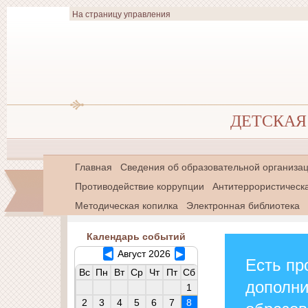
На страницу управления
ДЕТСКАЯ 
Главная
Сведения об образовательной организа
Противодействие коррупции
Антитеррористическ
Методическая копилка
Электронная библиотека
Календарь событий
◀
Август 2026
▶
Есть пр
Вс
Пн
Вт
Ср
Чт
Пт
Сб
дополн
1
2
3
4
5
6
7
8