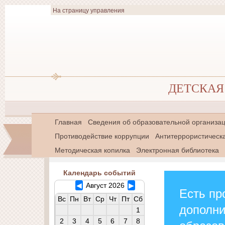
На страницу управления
ДЕТСКАЯ 
Главная
Сведения об образовательной организа
Противодействие коррупции
Антитеррористическ
Методическая копилка
Электронная библиотека
Календарь событий
◀
Август 2026
▶
Есть пр
Вс
Пн
Вт
Ср
Чт
Пт
Сб
дополн
1
2
3
4
5
6
7
8