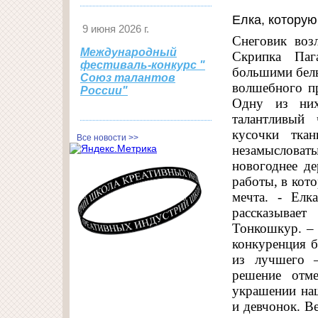
Елка, котору
9 июня 2026 г.
Снеговик воз
Международный
Скрипка Паг
фестиваль-конкурс "
большими белы
Союз талантов
волшебного п
России"
Одну из них
талантливый 
кусочки тка
Все новости >>
незамысловаты
новогоднее д
работы, в кот
мечта. - Елк
рассказывае
Тонкошкур. – 
конкуренция 
из лучшего –
решение отме
украшении на
и девчонок. В