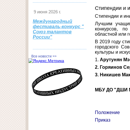
Стипендии и 
9 июня 2026 г.
Стипендии и ин
Международный
Лучшим учащим
фестиваль-конкурс "
конкурсов, п
Союз талантов
областной или 
России"
В 2019 году ст
городского Со
культуры и иск
Все новости >>
1.
Арутунян М
2. Горяинов Се
3. Никишев Ма
МБУ ДО "ДШИ №
Положение
Приказ