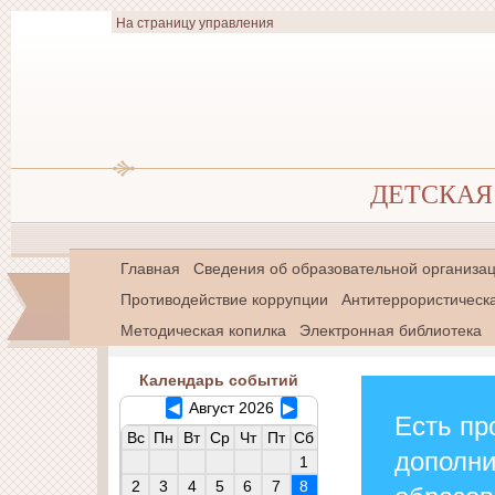
На страницу управления
ДЕТСКАЯ 
Главная
Сведения об образовательной организа
Противодействие коррупции
Антитеррористическ
Методическая копилка
Электронная библиотека
Календарь событий
◀
Август 2026
▶
Есть пр
Вс
Пн
Вт
Ср
Чт
Пт
Сб
дополн
1
2
3
4
5
6
7
8