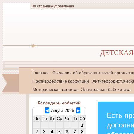
На страницу управления
ДЕТСКАЯ 
Главная
Сведения об образовательной организа
Противодействие коррупции
Антитеррористическ
Методическая копилка
Электронная библиотека
Календарь событий
◀
Август 2026
▶
Есть пр
Вс
Пн
Вт
Ср
Чт
Пт
Сб
дополн
1
2
3
4
5
6
7
8