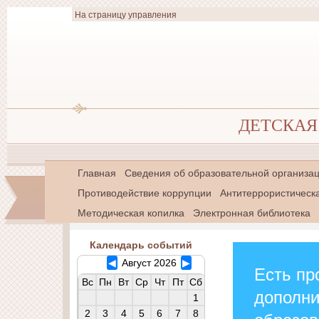
На страницу управления
ДЕТСКАЯ 
Главная
Сведения об образовательной организа
Противодействие коррупции
Антитеррористическ
Методическая копилка
Электронная библиотека
Календарь событий
◀
Август 2026
▶
Есть пр
Вс
Пн
Вт
Ср
Чт
Пт
Сб
дополн
1
2
3
4
5
6
7
8