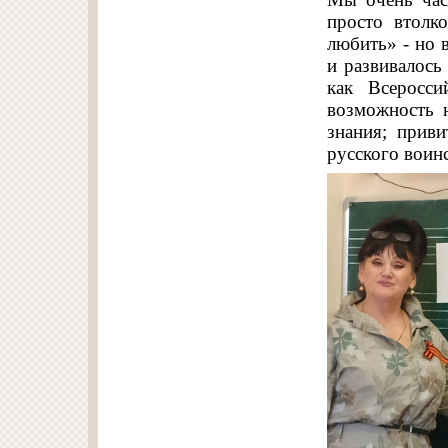
просто втолк
любить» - но 
и развивалось
как Всеросс
возможность 
знания; прив
русского воинс