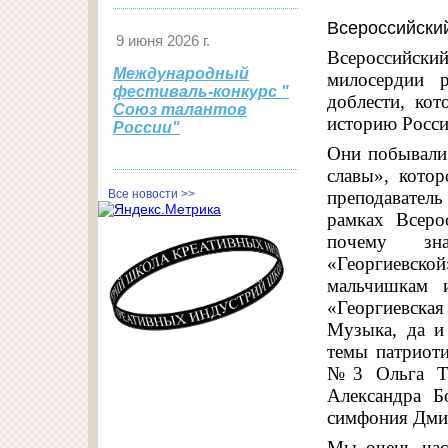
Всероссийски
9 июня 2026 г.
Всероссийск
Международный
милосердии р
фестиваль-конкурс "
доблести, ко
Союз талантов
историю Росси
России"
Они побывали 
славы», котор
Все новости >>
преподавател
рамках Всеро
почему зна
«Георгиевск
мальчишкам и
«Георгиевска
Музыка, да и
темы патриоти
№3 Ольга То
Александра Б
симфония Дми
Мы очень час