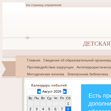
На страницу управления
ДЕТСКАЯ 
Главная
Сведения об образовательной организа
Противодействие коррупции
Антитеррористическ
Методическая копилка
Электронная библиотека
Календарь событий
◀
Август 2026
▶
Есть пр
Вс
Пн
Вт
Ср
Чт
Пт
Сб
дополн
1
2
3
4
5
6
7
8