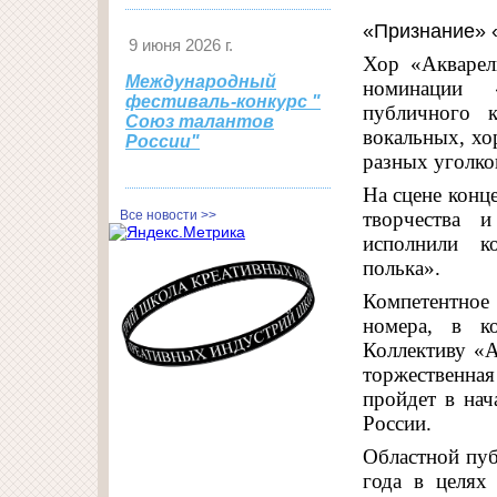
«Признание» 
9 июня 2026 г.
Хор «Акварел
Международный
номинации 
фестиваль-конкурс "
публичного 
Союз талантов
вокальных, хо
России"
разных уголко
На сцене конц
Все новости >>
творчества 
исполнили к
полька».
Компетентное
номера, в ко
Коллективу «А
торжественна
пройдет в на
России.
Областной пуб
года в целях