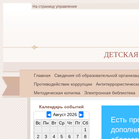
На страницу управления
ДЕТСКАЯ 
Главная
Сведения об образовательной организа
Противодействие коррупции
Антитеррористическ
Методическая копилка
Электронная библиотека
Календарь событий
◀
Август 2026
▶
Есть пр
Вс
Пн
Вт
Ср
Чт
Пт
Сб
дополн
1
2
3
4
5
6
7
8