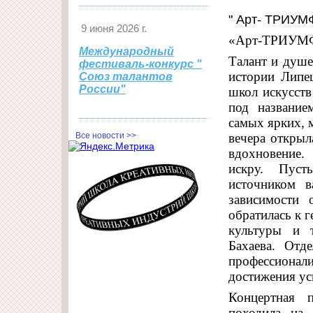
" Арт- ТРИУМ
9 июня 2026 г.
«Арт‑ТРИУМФ»
Международный
Талант и душе
фестиваль-конкурс "
истории Липе
Союз талантов
России"
школ искусств
под названи
самых ярких, 
Все новости >>
вечера открыл
вдохновение.
искру. Пуст
источником 
зависимости 
обратилась к г
культуры и 
Бахаева. Отд
профессионал
достижения ус
Концертная 
походила на 